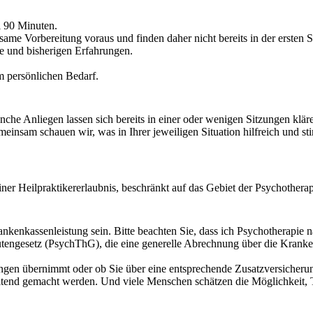
l 90 Minuten.
 Vorbereitung voraus und finden daher nicht bereits in der ersten Sit
e und bisherigen Erfahrungen.
 persönlichen Bedarf.
anche Anliegen lassen sich bereits in einer oder wenigen Sitzungen klä
einsam schauen wir, was in Ihrer jeweiligen Situation hilfreich und s
er Heilpraktikererlaubnis, beschränkt auf das Gebiet der Psychotherap
enkassenleistung sein. Bitte beachten Sie, dass ich Psychotherapie nac
tengesetz (PsychThG), die eine generelle Abrechnung über die Kranke
ungen übernimmt oder ob Sie über eine entsprechende Zusatzversicherun
eltend gemacht werden. Und viele Menschen schätzen die Möglichkeit,