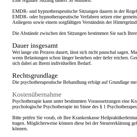
Eine reguläre Sitzung dauert 50 Minuten.
EMDR- und hypnotherapeutische Sitzungen dauern in der Rege
EMDR- oder hypnotherapeutische Verfahren setzen eine gemeinsame
Anliegens sowie einem sorgfältigen Verständnis der Hintergründ
Die Abstände zwischen den Sitzungen bestimmen Sie nach Ihrem
Dauer insgesamt
Wei lange ein Prozess dauert, lässt sich nicht pauschal sagen. M
wenn Belastungen schon länger bestehen oder tiefer reichen. Gem
sich dabei an Ihrem individuellen Bedarf.
Rechtsgrundlage
Die psychotherapeutische Behandlung erfolgt auf Grundlage mein
Kostenübernahme
Psychotherapie kann unter bestimmten Voraussetzungen eine Krank
psychologische Psychotherapie im Sinne des § 1 Psychotherapeu
Bitte prüfen Sie vorab, ob Ihre Krankenkasse Heilpraktikerleist
tragen. Möglicherweise können diese bei der Steuererklärung g
können.