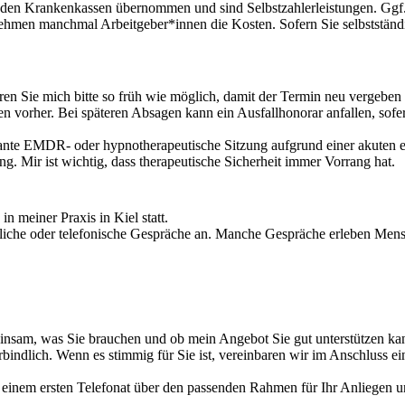
 den Krankenkassen übernommen und sind Selbstzahlerleistungen. Ggf.
ehmen manchmal Arbeitgeber*innen die Kosten. Sofern Sie selbstständi
eren Sie mich bitte so früh wie möglich, damit der Termin neu vergeben
den vorher. Bei späteren Absagen kann ein Ausfallhonorar anfallen, so
lante EMDR- oder hypnotherapeutische Sitzung aufgrund einer akuten e
g. Mir ist wichtig, dass therapeutische Sicherheit immer Vorrang hat.
 meiner Praxis in Kiel statt.
liche oder telefonische Gespräche an. Manche Gespräche erleben Mensch
einsam, was Sie brauchen und ob mein Angebot Sie gut unterstützen ka
rbindlich. Wenn es stimmig für Sie ist, vereinbaren wir im Anschluss e
n einem ersten Telefonat über den passenden Rahmen für Ihr Anliegen 